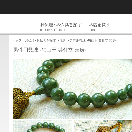
トップ
>
お仏壇･お仏具を探す
>
仏具
> 男性用数珠 -独山玉 共仕立 頭房-
男性用数珠 -独山玉 共仕立 頭房-