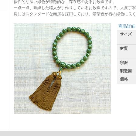
個性的な深い緑色が特徴的な、存在感のあるお数珠です。
一点一点、熟練した職人が手作りしているお数珠ですので、大変丁
房にはスタンダードな頭房を採用しており、鶯茶色が石の緑色に良
商品詳細
サイズ
材質
宗派
製造国
価格