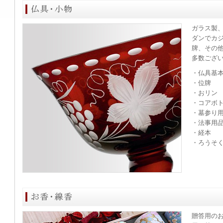
ガラス製
ダンでカ
牌、その
多数ござ
・仏具基
・位牌
・おリン
・コアボ
・墓参り
・法事用
・経本
・ろうそ
贈答用の