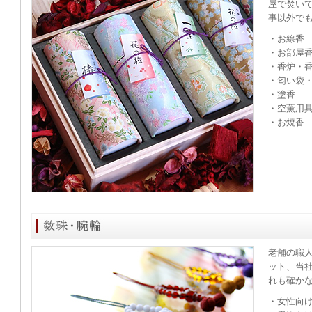
屋で焚い
事以外で
・お線香
・お部屋
・香炉・
・匂い袋
・塗香
・空薫用
・お焼香
老舗の職
ット、当
れも確か
・女性向