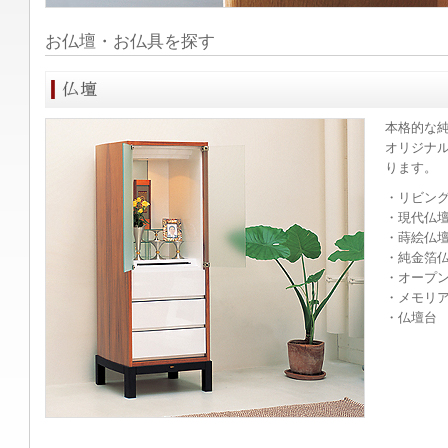
お仏壇・お仏具を探す
本格的な
オリジナ
ります。
・リビン
・現代仏
・蒔絵仏
・純金箔
・オープ
・メモリア
・仏壇台