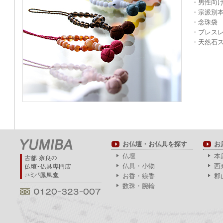
・男性向
・宗派別
・念珠袋
・ブレス
・天然石
お仏壇・お仏具を探す
お
仏壇
本
仏具・小物
西
お香・線香
郡
数珠・腕輪