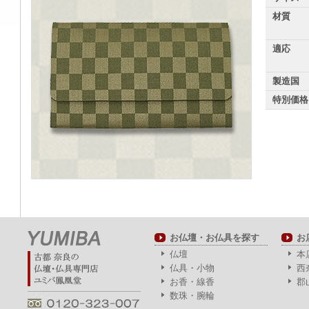
材質
適応
製造国
特別価格
お仏壇・お仏具を探す
お
仏壇
本
仏具・小物
西
お香・線香
郡
数珠・腕輪