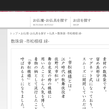
トップ
>
お仏壇･お仏具を探す
>
仏具
> 数珠袋 -市松模様 緑-
数珠袋 -市松模様 緑-