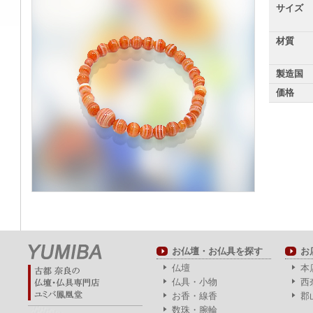
サイズ
材質
製造国
価格
お仏壇・お仏具を探す
お
仏壇
本
仏具・小物
西
お香・線香
郡
数珠・腕輪