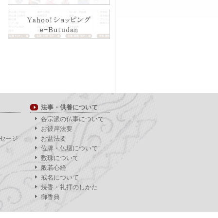
法事・供養について
各宗派の仏事について
お彼岸法要
セージ
お盆法要
位牌・仏壇について
数珠について
般若心経
戒名について
焼香・礼拝のしかた
御香典