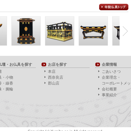
仏壇・お仏具を探す
お店を探す
企業情報
壇
本店
ごあいさつ
具・小物
西奈良店
企業理念・
香・線香
郡山店
コーポレートメッ
珠・腕輪
会社概要
事業紹介